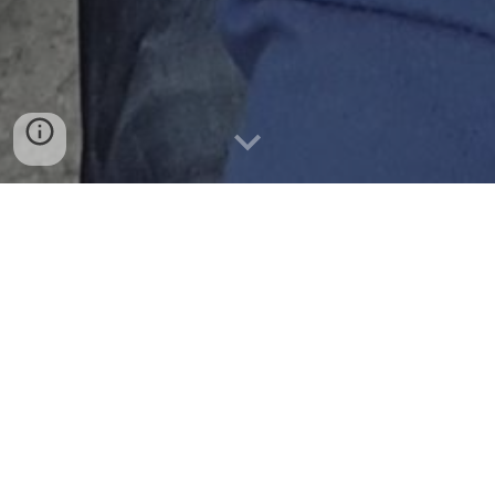
2026년 대학원생(+ 학부연구생) 모집
주제: Music-Light 자동화 AI ,
라디오
분석
AI Agent
,
BGP 분석 AI Agent
AI Agent 연구에
도전적인
학생들 지원 바랍니다. 이영
석 교수(
lee@cnu.ac.kr
)
D
a
t
a
Engineering
,
Networking
, and
Insight